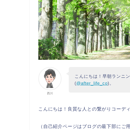
こんにちは！早朝ランニ
(
@after_life_co
)。
西川
こんにちは！良質な人との繋がりコーディ
（自己紹介ページはブログの最下部にご