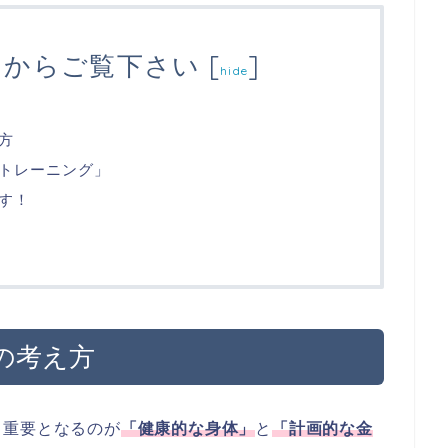
ろからご覧下さい
[
]
hide
方
トレーニング」
す！
の考え方
も重要となるのが
「健康的な身体」
と
「計画的な金